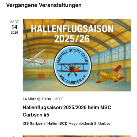
An
Such
wählen.
Vergangene Veranstaltungen
Na
und
MÄRZ
Ansic
14
2026
Navig
14 März @ 13:00
-
19:00
Hallenflugsaison 2025/2026 beim MSC
Garbsen #5
IGS Garbsen | Hallen BCD
Meyenfelderstr 8, Garbsen